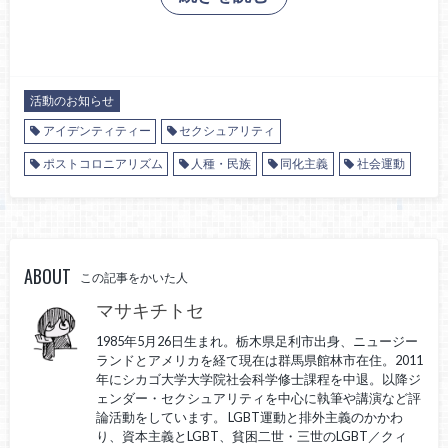
活動のお知らせ
アイデンティティー
セクシュアリティ
ポストコロニアリズム
人種・民族
同化主義
社会運動
ABOUT
この記事をかいた人
マサキチトセ
1985年5月26日生まれ。栃木県足利市出身、ニュージー
ランドとアメリカを経て現在は群馬県館林市在住。2011
年にシカゴ大学大学院社会科学修士課程を中退。以降ジ
ェンダー・セクシュアリティを中心に執筆や講演など評
論活動をしています。 LGBT運動と排外主義のかかわ
り、資本主義とLGBT、貧困二世・三世のLGBT／クィ