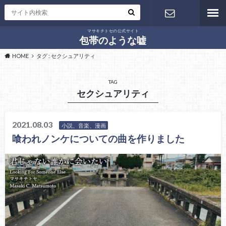
マサキチトセの公式サイト
お問い合わ
包帯のような嘘
HOME
タグ : セクシュアリティ
せ
TAG
セクシュアリティ
2021.08.03
小説、音楽、漫画
喰われノンケについての曲を作りました