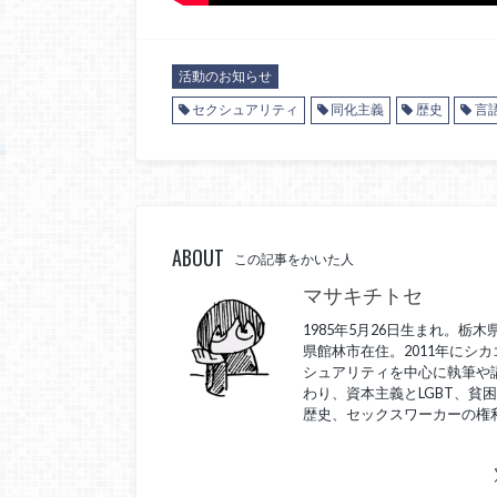
活動のお知らせ
セクシュアリティ
同化主義
歴史
言
ABOUT
この記事をかいた人
マサキチトセ
1985年5月26日生まれ。
県館林市在住。2011年にシ
シュアリティを中心に執筆や講
わり、資本主義とLGBT、貧
歴史、セックスワーカーの権