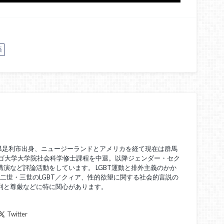
語
栃木県足利市出身、ニュージーランドとアメリカを経て現在は群馬
カゴ大学大学院社会科学修士課程を中退。以降ジェンダー・セク
演など評論活動をしています。 LGBT運動と排外主義のかか
困二世・三世のLGBT／クィア、性的欲望に関する社会的言説の
利と尊厳などに特に関心があります。
Twitter