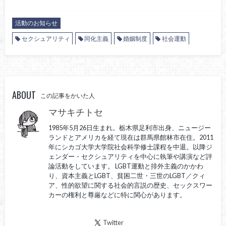
活動のお知らせ
セクシュアリティ
同化主義
婚姻制度
社会運動
ABOUT
この記事をかいた人
マサキチトセ
1985年5月26日生まれ。栃木県足利市出身、ニュージー
ランドとアメリカを経て現在は群馬県館林市在住。2011
年にシカゴ大学大学院社会科学修士課程を中退。以降ジ
ェンダー・セクシュアリティを中心に執筆や講演など評
論活動をしています。 LGBT運動と排外主義のかかわ
り、資本主義とLGBT、貧困二世・三世のLGBT／クィ
ア、性的欲望に関する社会的言説の歴史、セックスワー
カーの権利と尊厳などに特に関心があります。
Twitter