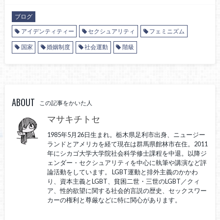
ブログ
アイデンティティー
セクシュアリティ
フェミニズム
国家
婚姻制度
社会運動
階級
ABOUT
この記事をかいた人
マサキチトセ
1985年5月26日生まれ。栃木県足利市出身、ニュージー
ランドとアメリカを経て現在は群馬県館林市在住。2011
年にシカゴ大学大学院社会科学修士課程を中退。以降ジ
ェンダー・セクシュアリティを中心に執筆や講演など評
論活動をしています。 LGBT運動と排外主義のかかわ
り、資本主義とLGBT、貧困二世・三世のLGBT／クィ
ア、性的欲望に関する社会的言説の歴史、セックスワー
カーの権利と尊厳などに特に関心があります。