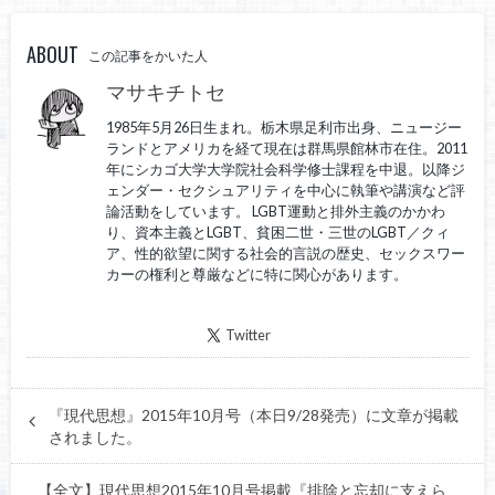
ABOUT
この記事をかいた人
マサキチトセ
1985年5月26日生まれ。栃木県足利市出身、ニュージー
ランドとアメリカを経て現在は群馬県館林市在住。2011
年にシカゴ大学大学院社会科学修士課程を中退。以降ジ
ェンダー・セクシュアリティを中心に執筆や講演など評
論活動をしています。 LGBT運動と排外主義のかかわ
り、資本主義とLGBT、貧困二世・三世のLGBT／クィ
ア、性的欲望に関する社会的言説の歴史、セックスワー
カーの権利と尊厳などに特に関心があります。
Twitter
『現代思想』2015年10月号（本日9/28発売）に文章が掲載
されました。
【全文】現代思想2015年10月号掲載『排除と忘却に支えら