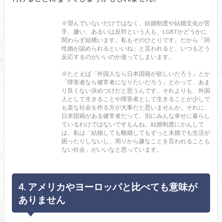
※望んでいないだけではなく、結婚制度や結婚文化が苦
手、嫌い、あるいは反対という人も、LGBTかどうかに
関わらず結構います。私もそのひとりです。だから「同
性婚が認められるといいね」と言われると、いつもどう
反応するのがいいのか迷ってしまいます。
※たとえば「外国人なら日本国籍が欲しいだろう」とか
「障害者なら健常者になりたいだろう」とかって、あま
り良くない決めつけだと思うんです。それよりも、外国
人として生きることや障害者として生きることが少しで
も楽な社会を作る方が大事だと思いませんか。それに、
日本国籍がある健常者だって、別にみんな幸せに暮らし
ているわけではないですもんね。結婚制度にかんして
は、私は「結婚しても離婚してもずっと未婚でも生活が
困ったりしないし、周りから嫌なことを言われることも
ない社会」がいいなと思っています。
4. アメリカやヨーロッパと比べても意味が
ありません