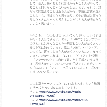
して、他人と接するときに普段からみなさんがやってい
ることと同じなんじゃないかなと思います。それに、誰
だって間違えることはあるんだから、事前に言葉を選ぶ
ことよりも、間違えたと思ったり、相手が嫌だと言った
りしたときにちゃんと考えることができる人が増えたら
いいなと思います。
※今から、「〇〇とは言わないでください」という表現
がたくさん出てきます。でも、「LGBTではないフツー
のひと」にはそんなことを一切言わない人がたくさんい
るのを私は知っています。逆に「LGBT」や「クィア」
の人でも、言ってしまう人がたくさんいることも知って
います。だからこれは、「LGBT」「クィア」を代表し
て「フツーのひと」に向けて書いたお手紙というより
は、私個人からの、みんなへのお手紙です。自分のこと
を「LGBT」や「クィア」と思っている人にも、届いた
ら嬉しいなと思います。
この文章をベースにした「LGBTあるある」という動画
シリーズを YouTube に出しています。
その１
https://www.youtube.com/watch?
v=esOqr5ZRYG0
その２
https://www.youtube.com/watch?v=E1-
ZoVqK_lo