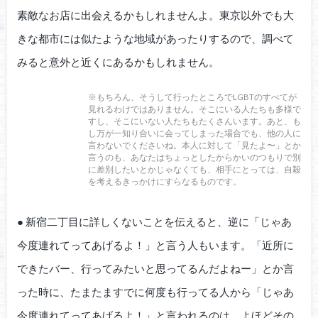
素敵なお店に出会えるかもしれませんよ。東京以外でも大
きな都市には似たような地域があったりするので、調べて
みると意外と近くにあるかもしれません。
※もちろん、そうして行ったところでLGBTのすべてが
見れるわけではありません。そこにいる人たちも多様で
すし、そこにいない人たちもたくさんいます。あと、も
し万が一知り合いに会ってしまった場合でも、他の人に
言わないでくださいね。本人に対して「見たよ〜」とか
言うのも、あなたはちょっとしたからかいのつもりで別
に差別したいとかじゃなくても、相手にとっては、自殺
を考えるきっかけにすらなるものです。
● 新宿二丁目に詳しくないことを伝えると、逆に「じゃあ
今度連れてってあげるよ！」と言う人もいます。「近所に
できたバー、行ってみたいと思ってるんだよねー」とか言
った時に、たまたますでに何度も行ってる人から「じゃあ
今度連れてってあげるよ！」と言われるのは、よほどその