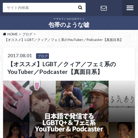
マサキチトセの公式サイト
お問い合わ
包帯のような嘘
HOME
ブログ
せ
【オススメ】LGBT／クィア／フェミ系のYouTuber／Podcaster【真面目系】
2017.08.01
ブログ
【オススメ】LGBT／クィア／フェミ系の
YouTuber／Podcaster【真面目系】