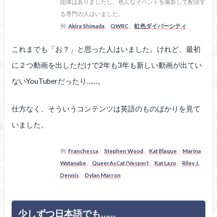
団体はありましたし、色んなイベントを撮影して配信す
る専門の人はいました。
例:
Akira Shimada
、
QWRC
、
虹色ダイバーシティ
これまでも「お？」と思った人はいました。けれど、最初
に２つ動画を出しただけで2年も3年も新しい動画が出てい
ないYouTuberだったり……。
仕方なく、そういうコンテンツは英語のものばかりを見て
いました。
例:
Franchesca
、
Stephen Wood
、
Kat Blaque
、
Marina
Watanabe
、
QueerAsCat (Vesper)
、
Kat Lazo
、
Riley J.
Dennis
、
Dylan Marron
少しずつ日本語でも……