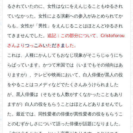
るされていたのに、女性はなにをえんじることもゆるされ
ていなかった。女性による演劇への参入がみとめられてか
らも、女性が「男性」をえんじることはほとんどゆるされ
てきませんでした。
追記：この部分について、Cristoforou
さんより
つ
っ
こ
み
い
た
だ
き
ま
した。
これは、人種にかんしてもおなじ現象がそこらじゅうにち
らばっています。かつて米国では（いまでもその傾向はあ
りますが）、テレビや映画において、白人俳優が黒人の役
をやることはコメディなどでたくさんみうけられました
が、黒人俳優は（そもそも人数がすくなかったこともあり
ますが）白人の役をもらうことはほとんどありませんでし
た。最近では、同性愛者の俳優が異性愛者の役をもらうこ
とのむずかしさについて語った俳優が話題になりました。