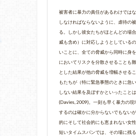
被害者に暴力の責任があるわけでは
しなければならないように、虐待の
る。しかし彼女たちがほとんどの場
威も含め）に対応しようとしている
いことに、全ての脅威から同時に身
においてリスクを分散させることも
とした結果が他の脅威を増幅させる
もたちが（特に緊急事態のときに急
しない結果を及ぼすかといったこと
(Davies, 2009)。一刻も早く
するのは確かに分からないでもない
的にそして社会的にも恵まれない女
短いタイムスパンでは、その場に残