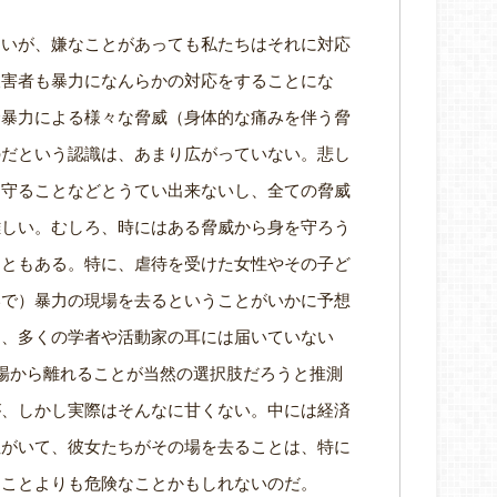
ないが、嫌なことがあっても私たちはそれに対応
被害者も暴力になんらかの対応をすることにな
合暴力による様々な脅威（身体的な痛みを伴う脅
のだという認識は、あまり広がっていない。悲し
を守ることなどとうてい出来ないし、全ての脅威
難しい。むしろ、時にはある脅威から身を守ろう
こともある。特に、虐待を受けた女性やその子ど
いで）暴力の現場を去るということがいかに予想
は、多くの学者や活動家の耳には届いていない
暴力の現場から離れることが当然の選択肢だろうと推測
が、しかし実際はそんなに甘くない。中には経済
性がいて、彼女たちがその場を去ることは、特に
ることよりも危険なことかもしれないのだ。