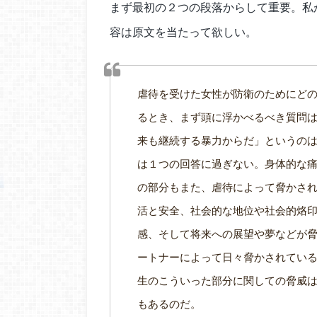
まず最初の２つの段落からして重要。私
容は原文を当たって欲しい。
虐待を受けた女性が防衛のためにど
るとき、まず頭に浮かべるべき質問
来も継続する暴力からだ」というの
は１つの回答に過ぎない。身体的な
の部分もまた、虐待によって脅かさ
活と安全、社会的な地位や社会的烙
感、そして将来への展望や夢などが
ートナーによって日々脅かされてい
生のこういった部分に関しての脅威
もあるのだ。