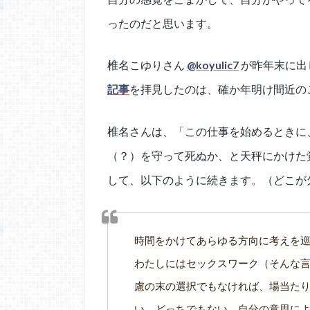
ったのだと思います。
椎名こゆりさん
@koyulic7
が昨年末に出
記事
を拝見したのは、確か年明け間近の
椎名さんは、「この仕事を始めるときに
（？）を守って死ぬか、と天秤にかけた
して、以下のように続きます。（どこが
時間をかけてあらゆる方向に考えを
わたしにはセックスワーク（そんな
慮の末の選択でもなければ、場当た
い。どっちでもない。自分の意思に