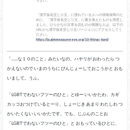
下さい。
「漢字仮名交じり文」に慣れている人への情報保障のた
めに、「漢字仮名交じり文」に書き換えたものも用意し
ました。ひらがなの文章を読むのが困難な人は、以下の
URLから漢字仮名交じり文バージョンにアクセスしてく
ださい。
https://ja.gimmeaqueereye.org/10-things-kanji
「……な１０のこと」みたいなの、ハヤリが おわったら つ
かえないので いまのうちに びんじょーしておこうかと おも
いまして。うふ。
「LGBTでわないフツーのひと」とゆー いいかたわ、カギ
カッコおつけているとーり、しょーじき あまり わたしわ つ
かいたくない いいかたです。でも、じぶんのことお
「LGBTでわないフツーのひと」と おもっているひとに、