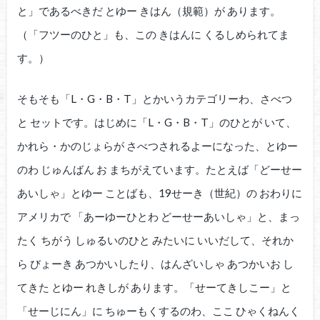
と」であるべきだ とゆー きはん（規範）が あります。
（「フツーのひと」も、この きはんに くるしめられてま
す。）
そもそも「L・G・B・T」とかいうカテゴリーわ、さべつ
と セットです。はじめに「L・G・B・T」のひとが いて、
かれら・かのじょらが さべつされるよーになった、とゆー
のわ じゅんばん お まちがえています。たとえば「どーせー
あいしゃ」とゆー ことばも、19せーき（世紀）の おわりに
アメリカで 「あーゆーひとわ どーせーあいしゃ」と、まっ
たく ちがう しゅるいのひと みたいに いいだして、それか
ら びょーき あつかいしたり、はんざいしゃ あつかいお し
てきた とゆー れきしが あります。「せーてきしこー」と
「せーじにん」に ちゅーもくするのわ、ここ ひゃくねんく