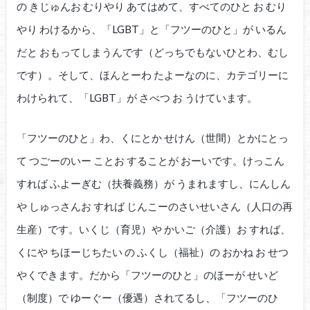
の きじゅんお むりやり あてはめて、すべてのひと お むり
やり わけるから、「LGBT」と「フツーのひと」が いるん
だと おもってしまうんです（どっちでもないひとわ、むし
です）。そして、ほんとーわ たよーなのに、カテゴリーに
わけられて、「LGBT」が さべつ お うけています。
「フツーのひと」わ、くにとか せけん（世間）とかにとっ
て つごーのいー ことお することが おーいです。けっこん
すれば ふよーぎむ（扶養義務）が うまれますし、にんしん
や しゅっさんお すれば じんこーのさいせいさん（人口の再
生産）です。いくじ（育児）や かいご（介護）お すれば、
くにや ちほーじちたい の ふくし（福祉）の おかね お せつ
やくできます。だから「フツーのひと」のほーが せいど
（制度）で ゆーぐー（優遇）されてるし、「フツーのひ