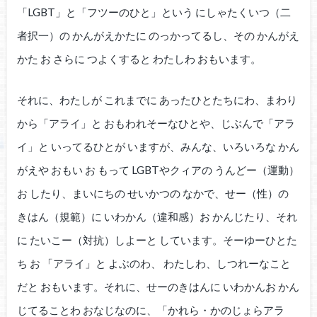
「LGBT」と「フツーのひと」という にしゃたくいつ（二
者択一）の かんがえかたに のっかってるし、その かんがえ
かた お さらに つよくすると わたしわ おもいます。
それに、わたしが これまでに あったひとたちにわ、まわり
から「アライ」と おもわれそーなひとや、じぶんで「アラ
イ」と いってるひとが いますが、みんな、いろいろな かん
がえや おもい お もって LGBTやクィアの うんどー（運動）
お したり、まいにちの せいかつの なかで、せー（性）の
きはん（規範）に いわかん（違和感）お かんじたり、それ
に たいこー（対抗）しよーと しています。そーゆーひとた
ち お 「アライ」と よぶのわ、 わたしわ、しつれーなこと
だと おもいます。それに、せーのきはんに いわかんお かん
じてることわ おなじなのに、「かれら・かのじょらアラ