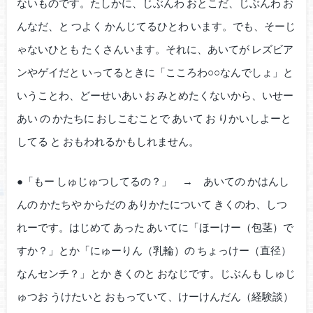
ないものです。たしかに、じぶんわ おとこだ、じぶんわ お
んなだ、と つよく かんじてるひとわ います。でも、そーじ
ゃないひとも たくさんいます。それに、あいてが レズビア
ンやゲイだと いってるときに「こころわ○○なんでしょ」と
いうことわ、どーせいあい お みとめたくないから、いせー
あい の かたちに おしこむことで あいて お りかいしよーと
してる と おもわれるかもしれません。
●「もー しゅじゅつしてるの？」 → あいての かはんし
んの かたちや からだの ありかたについて きくのわ、しつ
れーです。はじめて あった あいてに「ほーけー（包茎）で
すか？」とか「にゅーりん（乳輪）の ちょっけー（直径）
なんセンチ？」とか きくのと おなじです。じぶんも しゅじ
ゅつお うけたいと おもっていて、けーけんだん（経験談）