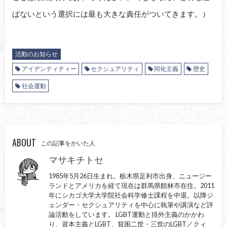
ばないという選択には最も大きな責任がついてきます。）
活動のお知らせ
アイデンティティー
セクシュアリティ
同化主義
歴史
社会運動
ABOUT
この記事をかいた人
マサキチトセ
1985年5月26日生まれ。栃木県足利市出身、ニュージー
ランドとアメリカを経て現在は群馬県館林市在住。2011
年にシカゴ大学大学院社会科学修士課程を中退。以降ジ
ェンダー・セクシュアリティを中心に執筆や講演など評
論活動をしています。 LGBT運動と排外主義のかかわ
り、資本主義とLGBT、貧困二世・三世のLGBT／クィ