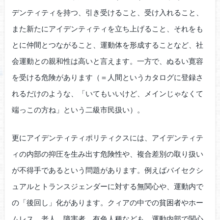
デンティティを持つ、引き受けること、受け入れること、
また新たにアイデンティティを立ち上げること、それをも
とに仲間とつながること、運動体を形成することなど、社
会運動との親和性は高いと言えます。一方で、ぬるい寛容
を受ける危険があります（＝人間というカタログに登録さ
れるだけのような、「いてもいいけど、メインじゃなくて
端っこの方ね」という二級市民扱い）。
更にアイデンティティポリティクスには、アイデンティテ
ィの内部の抑圧を生み出す危険性や、複合差別の取り扱い
が不得手であるという問題があります。例えばバイセクシ
ュアルとトランスジェンダーに対する無関心や、運動内で
の「後回し」化があります。クィアの中での貧困者やホー
ムレス、老人、障害者、有色人種なども、運動内部で関心