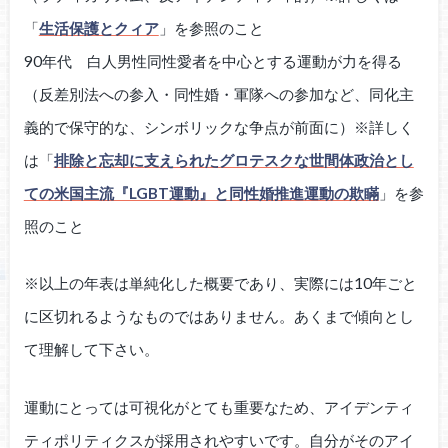
「
生活保護とクィア
」を参照のこと
90年代 白人男性同性愛者を中心とする運動が力を得る
（反差別法への参入・同性婚・軍隊への参加など、同化主
義的で保守的な、シンボリックな争点が前面に）※詳しく
は「
排除と忘却に支えられたグロテスクな世間体政治とし
ての米国主流『LGBT運動』と同性婚推進運動の欺瞞
」を参
照のこと
※以上の年表は単純化した概要であり、実際には10年ごと
に区切れるようなものではありません。あくまで傾向とし
て理解して下さい。
運動にとっては可視化がとても重要なため、アイデンティ
ティポリティクスが採用されやすいです。自分がそのアイ