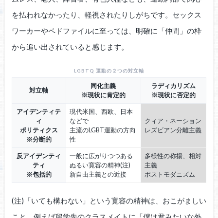
を払われなかったり、軽視されたりしがちです。セックス
ワーカーやペドファイルに至っては、明確に「仲間」の枠
から追い出されていると感じます。
LGBTQ 運動の２つの対立軸
同化主義
ラディカリズム
対立軸
※現状に肯定的
※現状に否定的
アイデンティテ
現代米国、西欧、日本
ィ
などで
クィア・ネーション
ポリティクス
主流のLGBT運動の方向
レズビアン分離主義
※分断的
性
反アイデンティ
一般に広がりつつある
多様性の称揚、相対
ティ
ぬるい寛容の精神(注)
主義
※包括的
新自由主義との近接
ポストモダニズム
(注)「いても構わない」という寛容の精神は、おこがましい
こと。例えば留学先のクラスメイトに「僕は君みたいな外