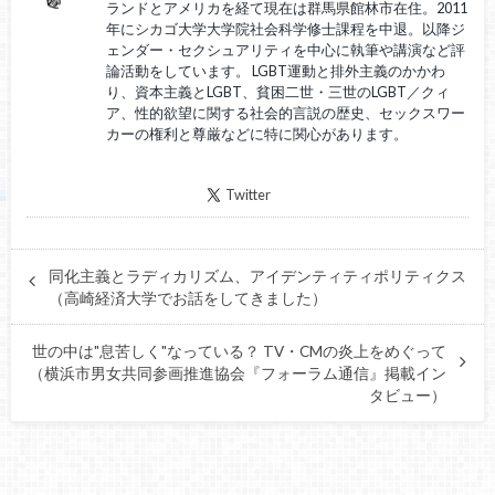
ランドとアメリカを経て現在は群馬県館林市在住。2011
年にシカゴ大学大学院社会科学修士課程を中退。以降ジ
ェンダー・セクシュアリティを中心に執筆や講演など評
論活動をしています。 LGBT運動と排外主義のかかわ
り、資本主義とLGBT、貧困二世・三世のLGBT／クィ
ア、性的欲望に関する社会的言説の歴史、セックスワー
カーの権利と尊厳などに特に関心があります。
Twitter
同化主義とラディカリズム、アイデンティティポリティクス
（高崎経済大学でお話をしてきました）
世の中は"息苦しく"なっている？ TV・CMの炎上をめぐって
（横浜市男女共同参画推進協会『フォーラム通信』掲載イン
タビュー）