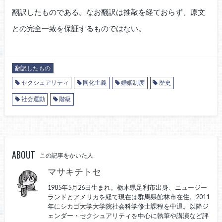
翻訳したものである。なお翻訳は推敲を経ておらず、原文
との完全一致を保証するものではない。
翻訳したもの
セクシュアリティ
同化主義
婚姻制度
歴史
社会運動
階級
ABOUT
この記事をかいた人
マサキチトセ
1985年5月26日生まれ。栃木県足利市出身、ニュージー
ランドとアメリカを経て現在は群馬県館林市在住。2011
年にシカゴ大学大学院社会科学修士課程を中退。以降ジ
ェンダー・セクシュアリティを中心に執筆や講演など評