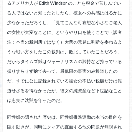
るアメリカ人が Edith Windsor のことを税金で苦しんでい
る人ではないと知ったとしたら、彼女への共感ははるかに
少なかっただろうし、「見てこんな可哀想な小さなご老人
の女性が大変なことに」というやり口を使うことで（訳者
注：本当の裁判所ではなく）大衆の意見に判断を委ねるよ
うな戦い方をしたこの裁判は、敗北していたことだろう。
だからタイムズ紙はジャーナリズムの矜持など持っている
振りすらせず捨て去って、最低限の事実のみ報道したの
だ。すでに公に記録されている彼女の不払い税額だけは報
道せざるを得なかったが、彼女の純資産など下世話なこと
は忠実に沈黙を守ったのだ。
同性婚の隠された歴史は、同性婚推進運動の本当の目的を
隠す動きが、同時にクィアの直面する他の問題が無視され