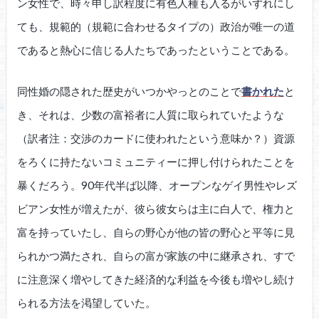
ン女性で、時々申し訳程度に有色人種も入るがいずれにし
ても、規範的（規範に合わせるタイプの）政治が唯一の道
であると熱心に信じる人たちであったということである。
同性婚の隠された歴史がいつかやっとのことで
書かれた
と
き、それは、少数の富裕者に人質に取られていたような
（訳者注：交渉のカードに使われたという意味か？）資源
をろくに持たないコミュニティーに押し付けられたことを
暴くだろう。90年代半ば以降、オープンなゲイ男性やレズ
ビアン女性が増えたが、彼ら彼女らは主に白人で、権力と
富を持っていたし、自らの野心が他の皆の野心と平等に見
られかつ満たされ、自らの富が家族の中に継承され、すで
に注意深く増やしてきた経済的な利益を今後も増やし続け
られる方法を渇望していた。