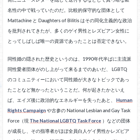
名性の中で戦っていたのだ。比較的保守的な団体として
Mattachine と Daughters of Bilitis はその同化主義的な政治
を批判されてきたが、多くのゲイ男性とレズビアン女性に
とってしばしば唯一の資源であったことは否定できない。
同性婚の隠された歴史というのは、1990年代半ばに主流派
同性愛者団体がのし上がって来るまでのあいだ、 LGBTQ
のコミュニティーにおいて同性婚が大きなトピックであっ
たことなど無かったということだ。何が起きたかといえ
ば、エイズ後に政治的なエネルギーを失ったあと、
Human
Rights Campaign
や古参の National Lesbian and Gay Task
Force（現
The National LGBTQ Task Force
）などの団体
が成長し、その指導者がほぼ全員白人ゲイ男性かレズビア