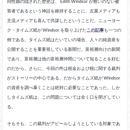
同性婚の隠された歴史は、 Edith Windsor が救いのない被
害者であるという神話を維持することに、左翼メディアも
主流メディアも喜んで共謀したということだ。ニューヨー
ク・タイムズ紙が Windsor を取り上げた
この記事
も一つの
例である。タイムズ紙はたいていの場合、人々の純資産を
公開することを重要視している新聞だ。富裕層向けの新聞
であり、富裕層は他の富裕層仲間について知ることを好む
のだから。さらに、今回の件は税金および税に関する裁判
がストーリーの中心である。だからタイムズ紙が Windsor
の資産を調べ暴くことは絶対に必要なことであった。しか
しタイムズ紙は、この問題については全く口を閉ざしてい
る。
そもそも、この裁判がアピールしようとしている対象であ