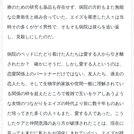
療のための研究も薬品も存在せず、病院の方針もまた無能
な公衆衛生と絡み合っていた。エイズを罹患した人々は当
時その多くがゲイ男性で、そもそも病院は彼らを追い返
し、見殺しにしたのだ。
病院のベッドにたどり着けた人たちは愛する人から引き離
されたか？ 確かにそうだ。しかし愛する人というのは、
恋愛関係上のパートナーだけではない。友人たち、過去の
恋人たち、そして生物学的家族や世間一般に理解されてい
る関係の枠を超えたところで複雑で互いをケアしあうよう
な友情のつながりをエイズの時代より前に数十年ものあい
だ培ってきた多くの人々もまた、愛する人であった。こう
したケアと仲間意識のあり方が破壊されたことは、現在に
至っても未だに私たちが消化しきれていない、エイズが残