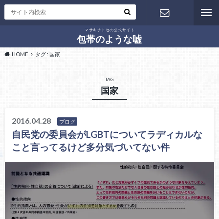
マサキチトセの公式サイト
お問い合わ
包帯のような嘘
HOME
タグ : 国家
せ
TAG
国家
2016.04.28
ブログ
自民党の委員会がLGBTについてラディカルな
こと言ってるけど多分気づいてない件