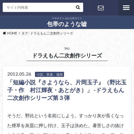
マサキチトセの公式サイト
お問い合わ
包帯のような嘘
HOME
タグ : ドラえもん二次創作シリーズ
せ
TAG
ドラえもん二次創作シリーズ
2012.05.26
小説、音楽、漫画
「短編小説『さようなら、片岡玉子』（野比玉
子・作 村江輝夜・あとがき）」 -ドラえもん
二次創作シリーズ第３弾
そうだ、野比という名前にしよう。すっかり灰が長くなっ
た煙草を灰皿に押し付け、玉子は決めた。暑苦しさの抜け